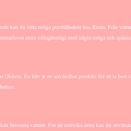
de kan du hitta roliga pooltillbehör hos Rusta. Från vatten
a sommarlovet extra oförglömligt med några roliga och spänn
as Ohlson. En håv är en användbar produkt för att ta bort 
a behov.
an förorena vattnet. För att undvika detta kan du använda e