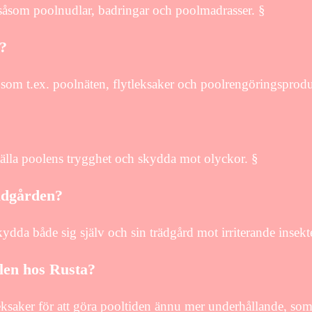
såsom poolnudlar, badringar och poolmadrasser. §
?
 som t.ex. poolnäten, flytleksaker och poolrengöringsprodu
ställa poolens trygghet och skydda mot olyckor. §
ädgården?
da både sig själv och sin trädgård mot irriterande insekte
olen hos Rusta?
ksaker för att göra pooltiden ännu mer underhållande, som