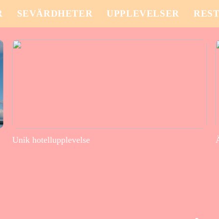
R
SEVÄRDHETER
UPPLEVELSER
RES
Unik hotellupplevelse