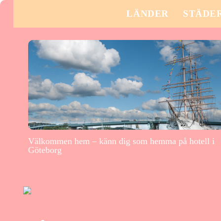
LÄNDER
STÄDE
Välkommen hem – känn dig som hemma på hotell i
Göteborg