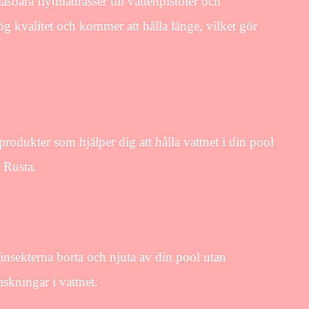
sbara flytmadrasser till vattenpistoler och
hög kvalitet och kommer att hålla länge, vilket gör
rprodukter som hjälper dig att hålla vattnet i din pool
s Rusta.
 insekterna borta och njuta av din pool utan
askningar i vattnet.