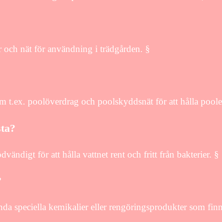
r och nät för användning i trädgården. §
m t.ex. poolöverdrag och poolskyddsnät för att hålla pool
sta?
ändigt för att hålla vattnet rent och fritt från bakterier. §
?
speciella kemikalier eller rengöringsprodukter som finns t