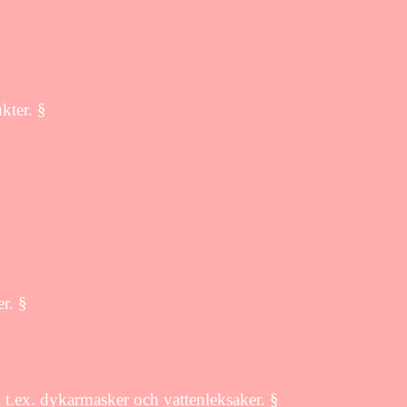
kter. §
r. §
 t.ex. dykarmasker och vattenleksaker. §