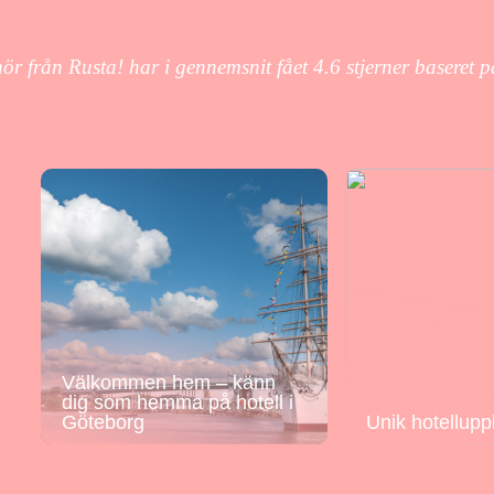
hör från Rusta! har i gennemsnit fået
4.6
stjerner baseret 
Välkommen hem – känn
dig som hemma på hotell i
Göteborg
Unik hotellupp