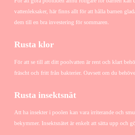
För att göra pooltiden ännu roligare för barnen kan d
vattenleksaker, här finns allt för att hålla barnen g
dem till en bra investering för sommaren.
Rusta klor
För att se till att ditt poolvatten är rent och klart b
fräscht och fritt från bakterier. Oavsett om du behöver
Rusta insektsnät
Att ha insekter i poolen kan vara irriterande och sm
bekymmer. Insektsnätet är enkelt att sätta upp och gör