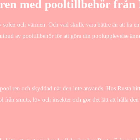
ren med pooltillbehör från
 solen och värmen. Och vad skulle vara bättre än att ha en p
 utbud av pooltillbehör för att göra din poolupplevelse än
din pool ren och skyddad när den inte används. Hos Rusta hi
 från smuts, löv och insekter och gör det lätt att hålla den