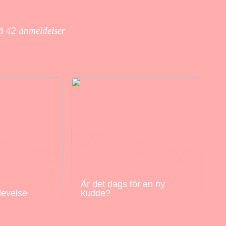
på
42
anmeldelser
Är det dags för en ny
levelse
kudde?