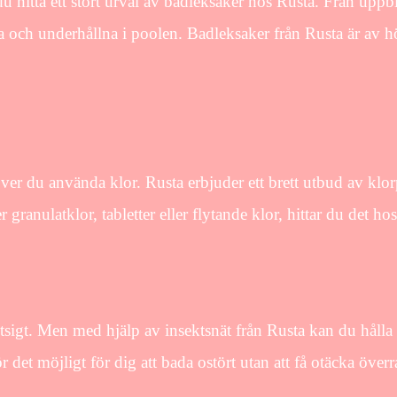
u hitta ett stort urval av badleksaker hos Rusta. Från uppblå
lada och underhållna i poolen. Badleksaker från Rusta är av 
ehöver du använda klor. Rusta erbjuder ett brett utbud av klo
 granulatklor, tabletter eller flytande klor, hittar du det ho
utsigt. Men med hjälp av insektsnät från Rusta kan du hålla
 det möjligt för dig att bada ostört utan att få otäcka överr