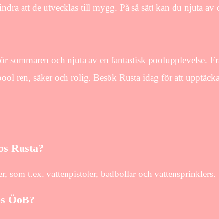
ndra att de utvecklas till mygg. På så sätt kan du njuta av 
för sommaren och njuta av en fantastisk poolupplevelse. Fr
 pool ren, säker och rolig. Besök Rusta idag för att upptäcka
hos Rusta?
r, som t.ex. vattenpistoler, badbollar och vattensprinklers.
hos ÖoB?