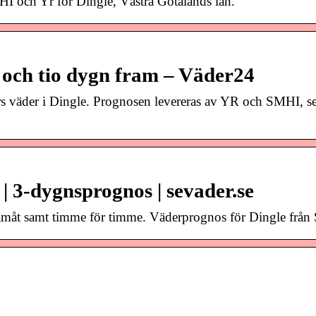
I och Yr för Dingle, Västra Götalands län.
 och tio dygn fram – Väder24
rs väder i Dingle. Prognosen levereras av YR och SMHI, 
| 3-dygnsprognos | sevader.se
framåt samt timme för timme. Väderprognos för Dingle frå