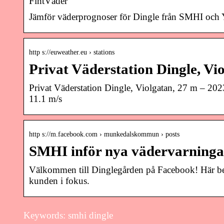
FintVäder
Jämför väderprognoser för Dingle från SMHI och Y
http s://euweather.eu › stations
Privat Väderstation Dingle, Vi
Privat Väderstation Dingle, Violgatan, 27 m – 
11.1 m/s
http s://m.facebook.com › munkedalskommun › posts
SMHI inför nya vädervarning
Välkommen till Dinglegården på Facebook! Här be
kunden i fokus.
Keywords: smhi dingle