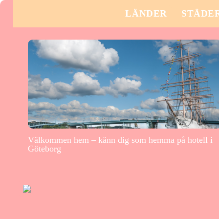
LÄNDER
STÄDE
Välkommen hem – känn dig som hemma på hotell i
Göteborg