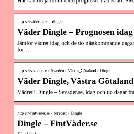
Här kan du jämföra väderprognoser från Klart, SMH
http s://väder24.se › dingle
Väder Dingle – Prognosen idag
Jämför vädret idag och de tio nästkommande daga
för …
http s://sevader.se › Sweden › Västra_Götaland › Dingle
Väder Dingle, Västra Götaland 
Vädret i Dingle – Sevader.se, idag och tio dagar 
http s://fintvader.se › forecast › Dingle
Dingle – FintVäder.se