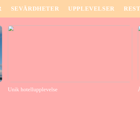
R
SEVÄRDHETER
UPPLEVELSER
RES
Unik hotellupplevelse