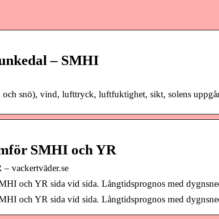
Munkedal – SMHI
och snö), vind, lufttryck, luftfuktighet, sikt, solens upp
Jämför SMHI och YR
 – vackertväder.se
 SMHI och YR sida vid sida. Långtidsprognos med dygnsne
 SMHI och YR sida vid sida. Långtidsprognos med dygnsne