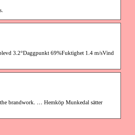
s.
Upplevd 3.2°Daggpunkt 69%Fuktighet 1.4 m/sVind
o the brandwork. … Hemköp Munkedal sätter