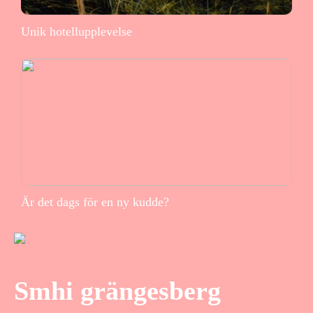
Unik hotellupplevelse
Är det dags för en ny kudde?
Smhi grängesberg