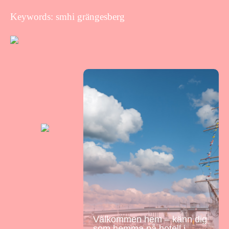
Keywords: smhi grängesberg
Välkommen hem – känn dig
som hemma på hotell i