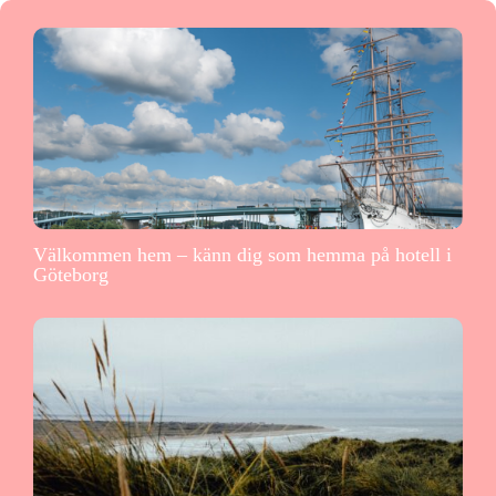
Välkommen hem – känn dig som hemma på hotell i
Göteborg