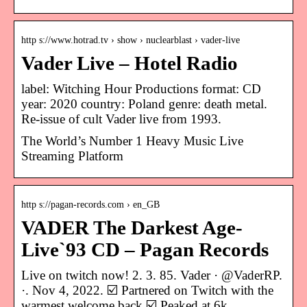
http s://www.hotrad.tv › show › nuclearblast › vader-live
Vader Live – Hotel Radio
label: Witching Hour Productions format: CD
year: 2020 country: Poland genre: death metal.
Re-issue of cult Vader live from 1993.
The World’s Number 1 Heavy Music Live
Streaming Platform
http s://pagan-records.com › en_GB
VADER The Darkest Age-
Live`93 CD – Pagan Records
Live on twitch now! 2. 3. 85. Vader · @VaderRP.
·. Nov 4, 2022. ☑️ Partnered on Twitch with the
warmest welcome back ☑️ Peaked at 6k