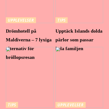
UPPLEVELSER
TIPS
Drömhotell på
Upptäck Islands dolda
Maldiverna – 7 lyxiga
pärlor som passar
alternativ för
hela familjen
bröllopsresan
TIPS
UPPLEVELSER