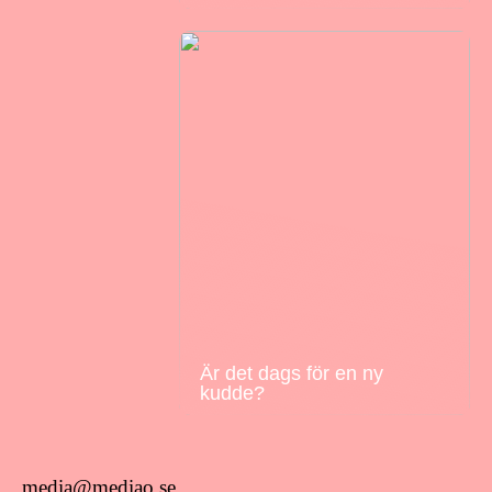
Är det dags för en ny
kudde?
media@mediao.se